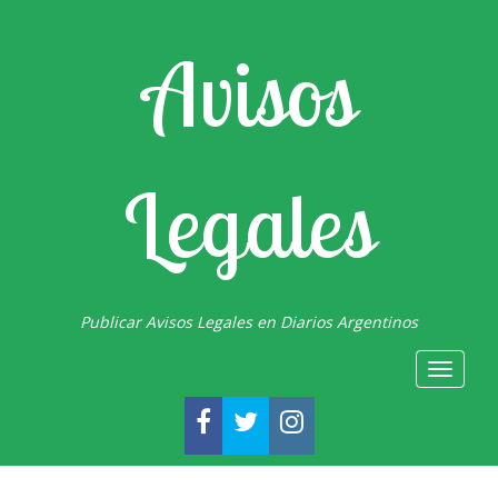
Avisos
Legales
Publicar Avisos Legales en Diarios Argentinos
Toggle
navigat
FACEBOOK
TWITTER
INSTAGRAM