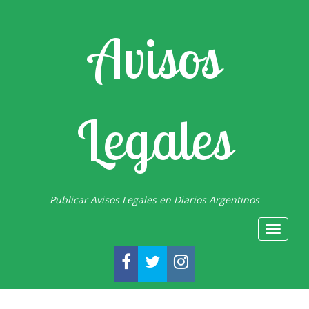
Avisos
Legales
Publicar Avisos Legales en Diarios Argentinos
Toggle
navigat
FACEBOOK
TWITTER
INSTAGRAM