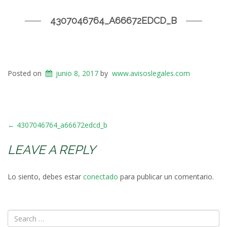
4307046764_A66672EDCD_B
Posted on
junio 8, 2017
by
www.avisoslegales.com
POST
←
4307046764_a66672edcd_b
NAVIGATION
LEAVE A REPLY
Lo siento, debes estar
conectado
para publicar un comentario.