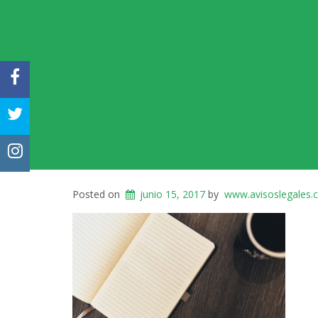
FACEBOOK
TWITTER
INSTAGRAM
Posted on
junio 15, 2017
by
www.avisoslegales