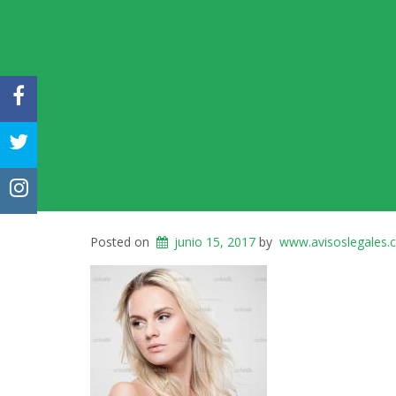
FACEBOOK
TWITTER
INSTAGRAM
Posted on
junio 15, 2017
by
www.avisoslegales