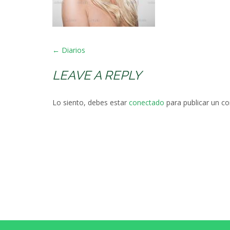
POST
←
Diarios
NAVIGATION
LEAVE A REPLY
Lo siento, debes estar
conectado
para publicar un c