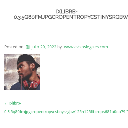
IXLIBRB-
0.3.5Q80FMJPGCROPENTROPYCSTINYSRGBW1
Posted on
julio 20, 2022
by
www.avisoslegales.com
POST
←
ixlibrb-
NAVIGATION
0.3.5q80fmjpgcropentropycstinysrgbw125h125fitcrops681a0ea79