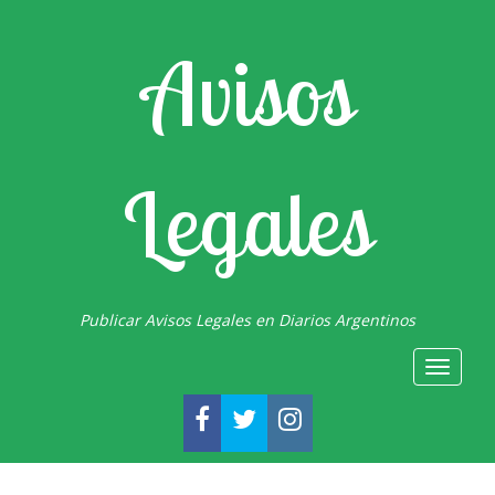
Avisos
Legales
Publicar Avisos Legales en Diarios Argentinos
Toggle
navigat
FACEBOOK
TWITTER
INSTAGRAM