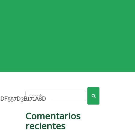
DF557D3B171A8D
Comentarios
recientes