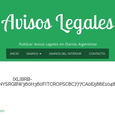
Avisos Legales
Publicar Avisos Legales en Diarios Argentinos
INICIO
DIARIOS
DIARIOS DEL INTERIOR
CONTACTO
IXLIBRB-
NYSRGBW360H360FITCROPSC8C777CA0E588E1048
com