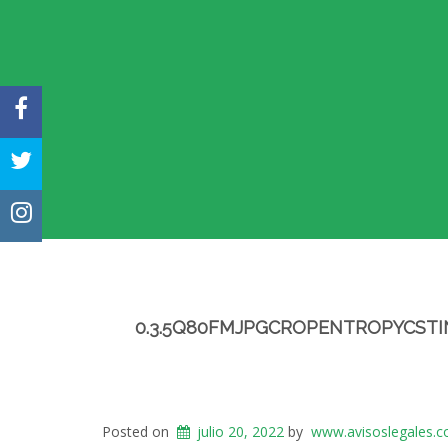
FACEBOOK
TWITTER
INSTAGRAM
0.3.5Q80FMJPGCROPENTROPYCSTI
Posted on
julio 20, 2022
by
www.avisoslegales.