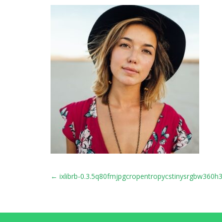
POST
←
ixlibrb-0.3.5q80fmjpgcropentropycstinysrgbw360
NAVIGATION