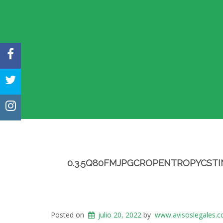
FACEBOOK
TWITTER
INSTAGRAM
0.3.5Q80FMJPGCROPENTROPYCSTI
Posted on
julio 20, 2022
by
www.avisoslegales.