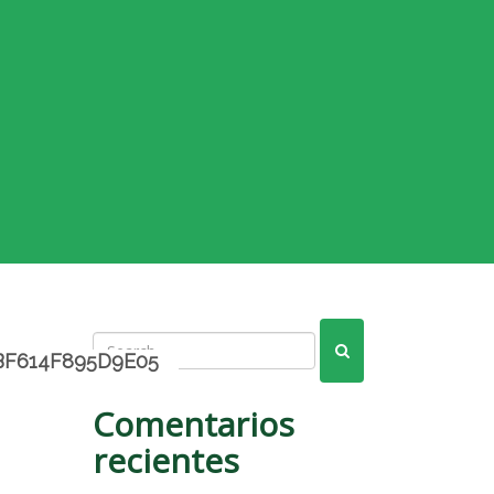
BF614F895D9E05
Comentarios
recientes