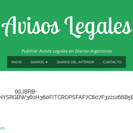
Avisos Legales
Publicar Avisos Legales en Diarios Argentinos
INICIO
DIARIOS
DIARIOS DEL INTERIOR
CONTACTO
IXLIBRB-
NYSRGBW360H360FITCROPSFAF7C807F3221266B5
com