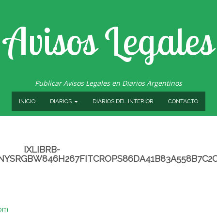
Avisos Legales
Publicar Avisos Legales en Diarios Argentinos
INICIO
DIARIOS
DIARIOS DEL INTERIOR
CONTACTO
IXLIBRB-
NYSRGBW846H267FITCROPS86DA41B83A558B7C2C
com