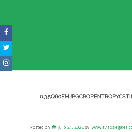
FACEBOOK
TWITTER
INSTAGRAM
0.3.5Q80FMJPGCROPENTROPYCSTI
Posted on
julio 21, 2022
by
www.avisoslegales.