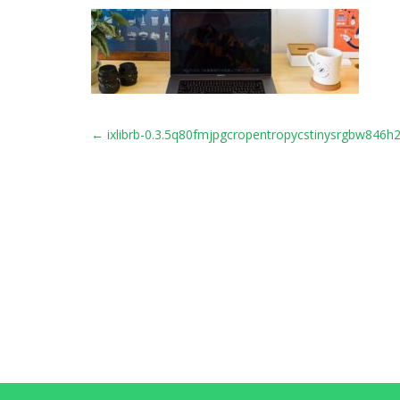
POST
←
ixlibrb-0.3.5q80fmjpgcropentropycstinysrgbw846
NAVIGATION